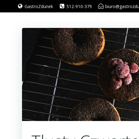
Skip
GastroZdunek
512-910-379
biuro@gastrozdu
to
content