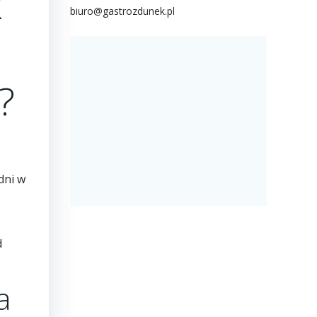
k
biuro@gastrozdunek.pl
?
dni w
d
a