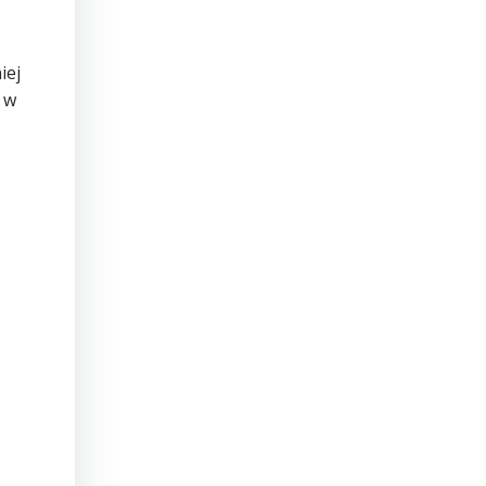
iej
 w