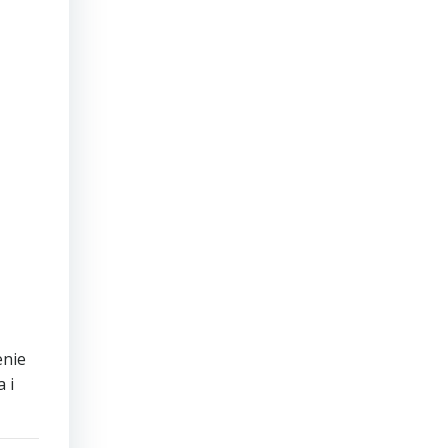
enie
 i