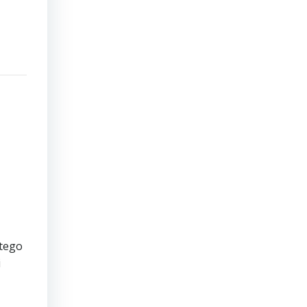
 tego
i