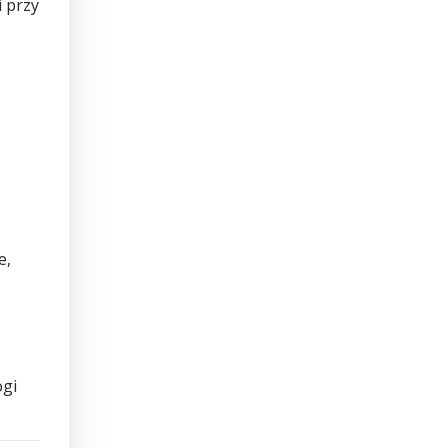
 przy
e,
ogi