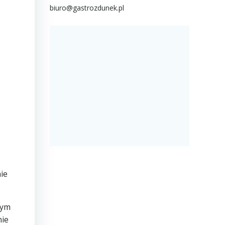
biuro@gastrozdunek.pl
ie
rym
nie