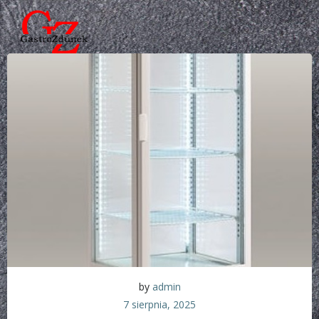
Skip
to
content
by
admin
7 sierpnia, 2025