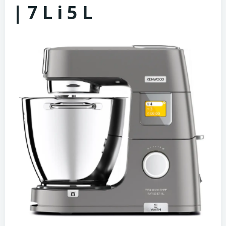
| 7 L i 5 L